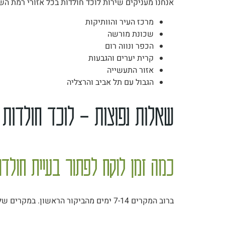
אנחנו מעניקים שירות לוכד חולדות בכל אזורי רמת השרו
מרכז העיר והוותיקות
שכונת מורשה
הכפר ונווה רום
קרית יערים והגבעות
אזור התעשייה
הגבול עם תל אביב והרצליה
שאלות נפוצות – לוכד חולדות
כמה זמן לוקח לפתור בעיית חולד
ברוב המקרים 7-14 ימים מהביקור הראשון. במקרים של הדבקה רחבה כמו בניין שלם או עסק עם בעיה ממושכת – 3-4 שבועות עם 2-3 ביקורי מעקב.