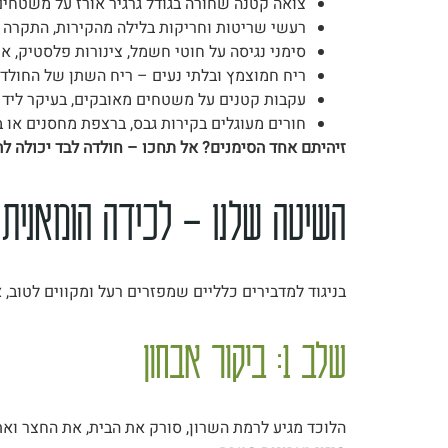
צואה קטנה שחורה בגודל גרגיר אורז על משטחים
רעשי שריטות וחריקות בלילה מהקירות, התקרה א
סימני נגיסה על חוטי חשמל, צינורות פלסטיק, ארג
ריח חמוצמץ ובלתי נעים – ריח השתן של החולדו
עקבות קטנים על משטחים מאובקים, בעיקר ליד מ
חורים מעוגלים בקירות גבס, ברצפת מחסנים או ב
זיהיתם אחד הסימנים? אל תחכו – חולדה לבד יכולה להפוך לק
השיטה שלנו – לכידה הומאנית
בניגוד למדבירים כלליים שמפזרים רעל ומקווים לטוב
שלב 1: ביקור אבחון
הלוכד מגיע לרמת השרון, סורק את הבית, את החצר ואת