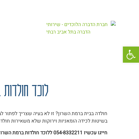
rodents.pro@gmail.com
054-8-33-22-11
פתח סרגל נגישות
לוכד חולדות ברמת השרון –
לוכד חולדות 
חולדה בבית ברמת השרון? זו לא בעיה שצריך לפתור לב
בשיטות לכידה הומאניות וירוקות שלא משאירות חולדה מ
חייגו עכשיו 054-8332211 ללוכד חולדות ברמת השרון – הגעה מהירה