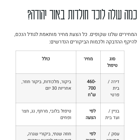
כמה עולה לוכד חולדות באור יהודה?
המחירים שלנו שקופים. כל הצעת מחיר מותאמת לגודל הנכס,
להיקף ההדבקה ולכמות הביקורים הנדרשים:
סוג
מחיר
כולל
טיפול
דירה /
460-
ביקור, מלכודות, ביקור חוזר,
בית
700
אחריות 30 יום
פרטי
ש"ח
בניין /
לפי
טיפול בלובי, מרתף, גג, חצר
ועד בית
הצעה
ופחים
עסק /
לפי
חוזה שנתי, ביקורי שגרה,