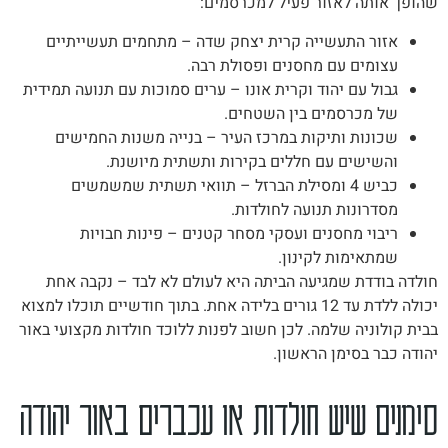
שהופך אותה לאזור פעיל למכרסמים:
אזור התעשייה קרית יצחק שדה – מתחמים תעשייתיים
עצומים עם מחסנים ופסולת רבה.
גבול עם יהוד וקרית אונו – ערים סמוכות עם תנועה תמידית
של מכרסמים בין השטחים.
שכונות ותיקות במרכז העיר – בנייה משנות החמישים
והשישים עם חללים בקירות ותשתית מיושנת.
כביש 4 ומסילת הברזל – תוואי תשתית שמשמשים
מסדרונות תנועה לחולדות.
ריבוי מחסנים ועסקי מסחר קטנים – פינות חבויות
שמתאימות לקינון.
חולדה בודדת שמגיעה הביתה היא לעולם לא לבד – נקבה אחת
יכולה ללדת עד 12 גורים בלידה אחת. בתוך חודשיים תוכלו למצוא
בבית קולוניה שלמה. לכן חשוב לפנות ללוכד חולדות מקצועי באור
יהודה כבר בסימן הראשון.
סימנים שיש חולדות או עכברים באור יהודה