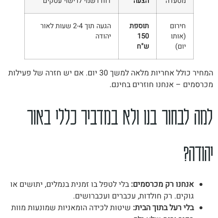
מסעדה
הצעה
דוח רשמי לרישוי עסקים
חירום
תוספת
הגעה תוך 2-4 שעות לאור
(אותו
150
יהודה
יום)
ש"ח
המחיר כולל אחריות מלאה למשך 30 יום. אם יש חזרה של פעילות
מכרסמים – אנחנו חוזרים בחינם.
למה לבחור בנו ולא במדביר כללי באור
יהודה?
אנחנו רק מכרסמים:
בלי לטפל בו זמנית בנמלים, יתושים או
גוקים. רק חולדות, עכברים ועכברושים.
בלי רעל בתוך הבית:
שיטות לכידה הומאניות שמונעות מוות