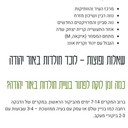
מרכז העיר והוותיקות
נווה רבין ושיכון מזרח
נוה סביון והפרויקטים החדשים
אזור התעשייה קרית יצחק שדה
מתחם המסחר (איקאה, M)
הגבול עם יהוד וקרית אונו
שאלות נפוצות – לוכד חולדות באור יהודה
כמה זמן לוקח לפתור בעיית חולדות באור יהודה?
ברוב המקרים 7-14 ימים מהביקור הראשון. במקרים של הדבקה
רחבה כמו בניין שלם או עסק עם בעיה ממושכת – 3-4 שבועות עם
2-3 ביקורי מעקב.