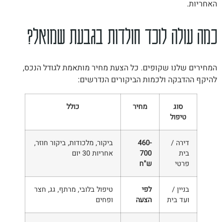
האחריות.
כמה עולה לוכד חולדות בגבעת שמואל?
המחירים שלנו שקופים. כל הצעת מחיר מותאמת לגודל הנכס,
להיקף ההדבקה ולכמות הביקורים הנדרשים:
סוג
מחיר
כולל
טיפול
דירה /
460-
ביקור, מלכודות, ביקור חוזר,
בית
700
אחריות 30 יום
פרטי
ש"ח
בניין /
לפי
טיפול בלובי, מרתף, גג, חצר
ועד בית
הצעה
ופחים