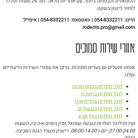
ההומאנית והבטוחה ביותר, עם אחריות מלאה. תוך 24 שעות תוכלו
לחזור לישון בשקט.
חייגו: 054-8332211 | וואטסאפ: 054-8332211 | אימייל:
rodents.pro@gmail.com
אזורי שירות סמוכים
אנחנו פועלים גם בערים סמוכות. בדקו את עמודי השירות הייעודיים
שלנו:
לוכד חולדות בפתח תקווה
לוכד חולדות ברמת גן
לוכד חולדות בקרית אונו
לוכד חולדות בגבעתיים
לוכד חולדות בתל אביב
שירות לוכד חולדות בגבעת שמואל זמין בימים א-ה בין השעות
07:00-24:00, יום ו 08:00-14:00. רישיון משרד הגנת הסביבה