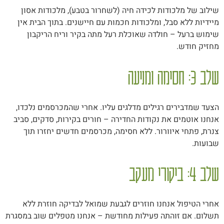
שילוב של מלכודות לכידה חיה (לשחרור בטבע), מלכודות אסון
מיידיות ללא סבל, ומלכודות חכמות עם חיישנים. בתוך הבית אין
שימוש ברעל – חולדה שאוכלת רעל מתה בקיר וריח הריקבון
מחזיק חודש.
שלב 3: חסימה ומניעה
הצעד שמדבירים רגילים מדלגים עליו. אחרי שהמכרסמים נלכדו,
אנחנו אוטמים את נקודות החדירה – חורים בקירות, סדקים, סביב
צנרת, פתחי איוורור. ללא חסימה, מכרסמים חדשים יחזרו תוך
שבועות.
שלב 4: ביקורי מעקב
אחרי הטיפול אנחנו חוזרים לגבעת שמואל לבדיקה חוזרת ללא
תשלום. אם זוהתה פעילות מחודשת – אנחנו מטפלים שוב במסגרת