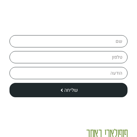
מלאו פרטים ולחצו – שלח >
שליחה
פופולארי באתר