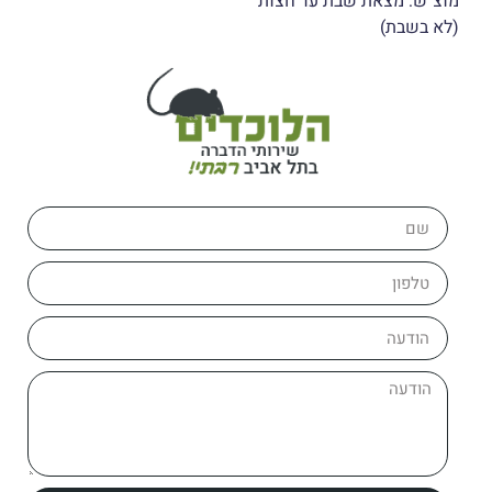
מוצ"ש: מצאת שבת עד חצות
(לא בשבת)