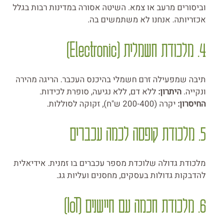
וביסורים מרעב או צמא. השיטה אסורה במדינות רבות בגלל
אכזריותה. אנחנו לא משתמשים בה.
4. מלכודת חשמלית (Electronic)
תיבה שמפעילה זרם חשמלי בהיכנס העכבר. הריגה מהירה
ונקייה.
היתרון:
ללא דם, ללא נגיעה, סופרת לכידות.
החיסרון:
יקרה (200-400 ש"ח), זקוקה לסוללות.
5. מלכודת קופסה לכמה עכברים
מלכודת גדולה שלוכדת מספר עכברים בו זמנית. אידיאלית
להדבקות גדולות בעסקים, מחסנים ועליות גג.
6. מלכודת חכמה עם חיישנים (IoT)