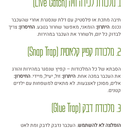
1. מלכודת לכידה חיה (Live Catch)
תיבה מתכת או פלסטיק עם דלת שנסגרת אחרי שהעכבר
נכנס.
היתרון:
הומאני, מאפשר שחרור בטבע.
החיסרון:
צריך
לבדוק כל יום, ולשחרר את העכבר במהירות.
2. מלכודת קפיץ קלאסית (Snap Trap)
הסבתא של כל המלכודות – קפיץ שנסגר במהירות והורג
את העכבר במכה אחת.
היתרון:
זול, יעיל, מיידי.
החיסרון:
אלים, מסוכן לאצבעות. לא מתאים למשפחות עם ילדים
קטנים.
3. מלכודת דבק (Glue Trap)
הומלצה לא להשתמש
. העכבר נדבק לדבק ומת לאט