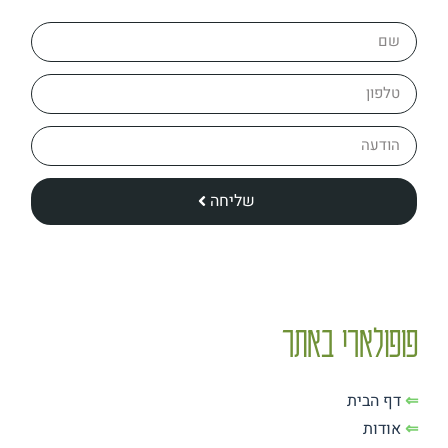
שליחה
פופולארי באתר
⇐
דף הבית
⇐
אודות