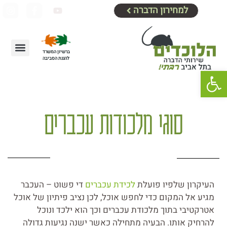
למחירון הדברה
ברשיון המשרד
להגנת הסביבה
מידע נוסף
צור קשר
דף הבית
אזורי שירות
שיטות הדברה
מחירון הדברה
הדברת עכברים וחולדו
פתח סרגל נגישות
סוגי מלכודות עכברים
העיקרון שלפיו פועלת
לכידת עכברים
די פשוט – העכבר
מגיע אל המקום כדי לחפש אוכל, לכן נציב פיתיון של אוכל
אטרקטיבי בתוך מלכודת עכברים וכך הוא ילכד ונוכל
להרחיק אותו. הבעיה מתחילה כאשר ישנה נגיעות גדולה