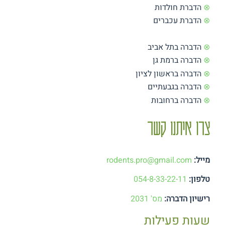
⊗
הדברת חולדות
⊗
הדברת עכברים
⊗
הדברה בתל אביב
⊗
הדברה ברמת גן
⊗
הדברה בראשון לציון
⊗
הדברה בגבעתיים
⊗
הדברה ברחובות
צרו איתנו קשר
מייל:
rodents.pro@gmail.com
טלפון:
054-8-33-22-11
רישיון הדברה:
מס' 2031
שעות פעילות