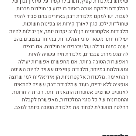
שימוש במלכודת קפיץ, חשוב להקפיד על פיתיון נכון של
המלכודת ולמקם אותה באזור בו ידוע כי חולדות מרבות
לעבור. יש למקם מלכודת דבק באזורים בהם סביר להניח
שחולדות ילכו, כגון לאורך קירות או בפינות חשוכות.
מלכודות אלקטרוניות הן לרוב יקרות יותר, אך יכולות להיות
יעילות יותר משאר סוגי המלכודות, במיוחד במצבים בהם
ישנה כמות גדולה של עכברים או חולדות
.
אם רוצים
להימנע מהרג עכברים, מלכודת חיה עשויה להיות
האפשרות הטובה ביותר. אם מחפשים אפשרות יעילה
ומשתלמת במיוחד, מלכודת קפיצים עשויה להיות השיטה
המתאימה. מלכודות אלקטרוניות הן אידיאליות למי שרוצה
אופציה ללא ידיים, בעוד שמלכודת דבק עשויה להתאים
לאנשים שרוצים אפשרות הומאנית יותר. הכרת היתרונות
והחסרונות של כל סוגי המלכודות, מאפשרת לקבלת
החלטה מושכלת לבחור את מלכודת הטובה ביותר למצב.