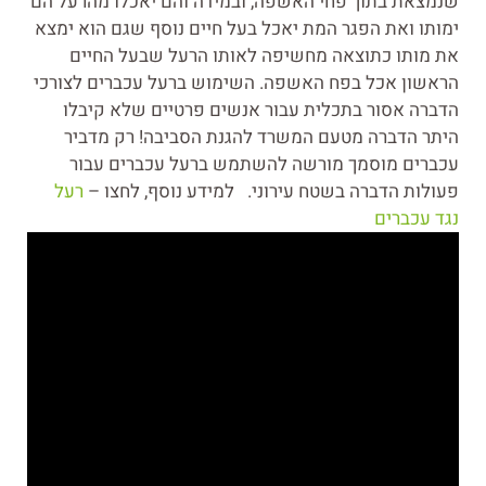
שנמצאת בתוך פחי האשפה, ובמידה והם יאכלו מהרעל הם
ימותו ואת הפגר המת יאכל בעל חיים נוסף שגם הוא ימצא
את מותו כתוצאה מחשיפה לאותו הרעל שבעל החיים
הראשון אכל בפח האשפה. השימוש ברעל עכברים לצורכי
הדברה אסור בתכלית עבור אנשים פרטיים שלא קיבלו
היתר הדברה מטעם המשרד להגנת הסביבה! רק מדביר
עכברים מוסמך מורשה להשתמש ברעל עכברים עבור
פעולות הדברה בשטח עירוני. למידע נוסף, לחצו –
רעל
נגד עכברים