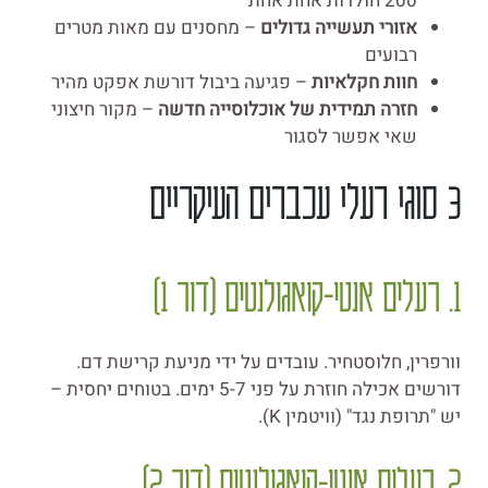
200 חולדות אחת אחת
אזורי תעשייה גדולים
– מחסנים עם מאות מטרים
רבועים
חוות חקלאיות
– פגיעה ביבול דורשת אפקט מהיר
חזרה תמידית של אוכלוסייה חדשה
– מקור חיצוני
שאי אפשר לסגור
3 סוגי רעלי עכברים העיקריים
1. רעלים אנטי-קואגולנטים (דור 1)
וורפרין, חלוסטחיר. עובדים על ידי מניעת קרישת דם.
דורשים אכילה חוזרת על פני 5-7 ימים. בטוחים יחסית –
יש "תרופת נגד" (וויטמין K).
2. רעלים אנטי-קואגולנטים (דור 2)