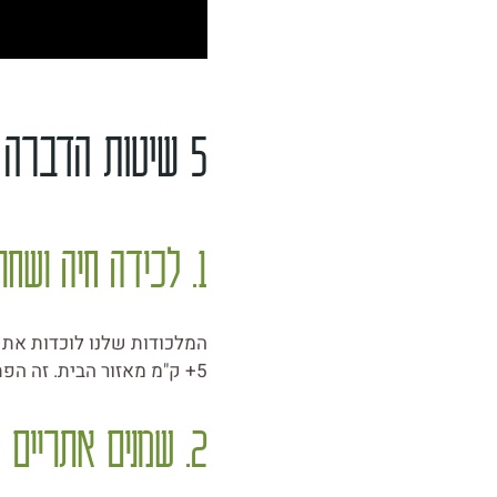
5 שיטות הדברה ירוקה לעכברים
1. לכידה חיה ושחרור בטבע
המלכודות שלנו לוכדות את 
5+ ק"מ מאזור הבית. זה הפתרון ההומאני ביותר ומתאים גם לבתי משפחה צמחוניים וטבעוניים.
2. שמנים אתריים אורגניים