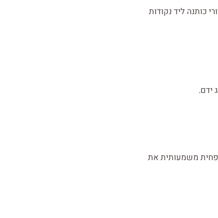
ם דוחי עכברים טבעיים. פיזור של 5-10 טיפות בכדורי כותנה ליד נקודות
 ידם.
להפחית משמעותית את